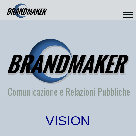
Comunicazione e Relazioni Pubbliche
V
I
S
I
O
N