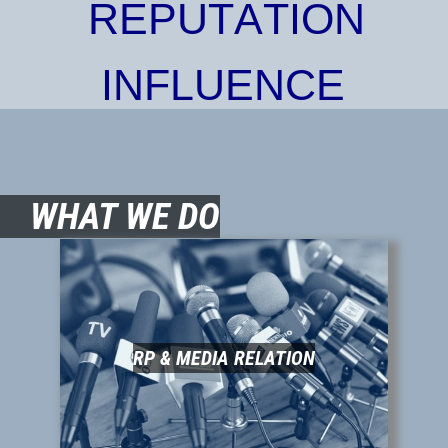
R
E
P
U
T
A
T
I
O
N
I
N
F
L
U
E
N
C
E
WHAT WE DO
RP & MEDIA RELATION