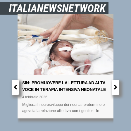
ITALIANEWSNETWORK
SIN: PROMUOVERE LA LETTURA AD ALTA
EM
VOCE IN TERAPIA INTENSIVA NEONATALE
FAR
INE
4 febbraio 2026
ITA
Migliora il neurosviluppo dei neonati pretermine e
agevola la relazione affettiva con i genitori In…
3 fe
Gara
terr
Ac