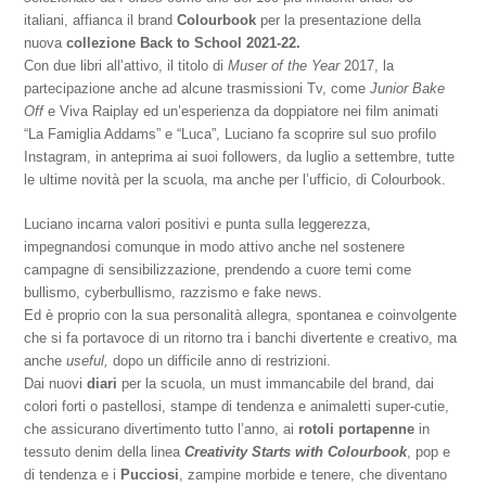
italiani, affianca il brand
Colourbook
per la presentazione della
nuova
collezione Back to School 2021-22.
Con due libri all’attivo, il titolo di
Muser of the Year
2017, la
partecipazione anche ad alcune trasmissioni Tv, come
Junior Bake
Off
e Viva Raiplay ed un’esperienza da doppiatore nei film animati
“La Famiglia Addams” e “Luca”, Luciano fa scoprire sul suo profilo
Instagram, in anteprima ai suoi followers, da luglio a settembre, tutte
le ultime novità per la scuola, ma anche per l’ufficio, di Colourbook.
Luciano incarna valori positivi e punta sulla leggerezza,
impegnandosi comunque in modo attivo anche nel sostenere
campagne di sensibilizzazione, prendendo a cuore temi come
bullismo, cyberbullismo, razzismo e fake news.
Ed è proprio con la sua personalità allegra, spontanea e coinvolgente
che si fa portavoce di un ritorno tra i banchi divertente e creativo, ma
anche
useful,
dopo un difficile anno di restrizioni.
Dai nuovi
diari
per la scuola, un must immancabile del brand, dai
colori forti o pastellosi, stampe di tendenza e animaletti super-cutie,
che assicurano divertimento tutto l’anno, ai
rotoli portapenne
in
tessuto denim della linea
Creativity Starts with Colourbook
, pop e
di tendenza e i
Pucciosi
, zampine morbide e tenere, che diventano