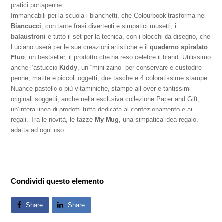
pratici portapenne.
Immancabili per la scuola i bianchetti, che Colourbook trasforma nei
Biancucci
, con tante frasi divertenti e simpatici musetti; i
balaustroni
e tutto il set per la tecnica, con i blocchi da disegno, che
Luciano userà per le sue creazioni artistiche e il
quaderno spiralato
Fluo
, un bestseller, il prodotto che ha reso celebre il brand. Utilissimo
anche l’astuccio
Kiddy
, un “mini-zaino” per conservare e custodire
penne, matite e piccoli oggetti, due tasche e 4 coloratissime stampe.
Nuance pastello o più vitaminiche, stampe all-over e tantissimi
originali soggetti, anche nella esclusiva collezione Paper and Gift,
un’intera linea di prodotti tutta dedicata al confezionamento e ai
regali. Tra le novità, le tazze
My Mug
, una simpatica idea regalo,
adatta ad ogni uso.
Condividi questo elemento
Share
Share