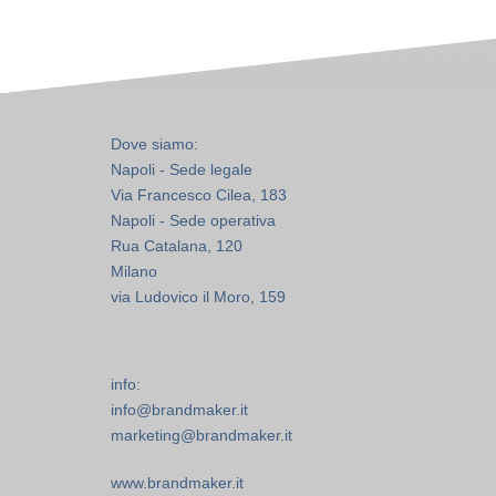
Dove siamo:
Napoli - Sede legale
Via Francesco Cilea, 183
Napoli - Sede operativa
Rua Catalana, 120
Milano
via Ludovico il Moro, 159
info:
info@brandmaker.it
marketing@brandmaker.it
www.brandmaker.it