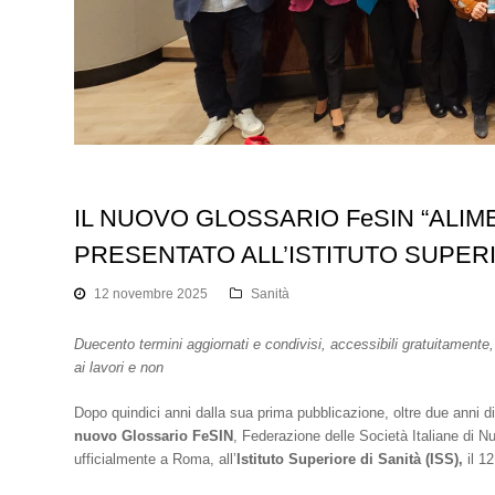
IL NUOVO GLOSSARIO FeSIN “ALIM
PRESENTATO ALL’ISTITUTO SUPERI
12 novembre 2025
Sanità
Duecento termini aggiornati e condivisi, accessibili gratuitamente, 
ai lavori e non
Dopo quindici anni dalla sua prima pubblicazione, oltre due anni di
nuovo Glossario FeSIN
, Federazione delle Società Italiane di Nut
ufficialmente a Roma, all’
Istituto Superiore di Sanità (ISS),
il 1