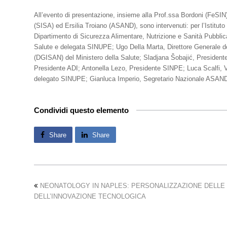
All’evento di presentazione, insieme alla Prof.ssa Bordoni (FeSIN)
(SISA) ed Ersilia Troiano (ASAND), sono intervenuti: per l’Istitut
Dipartimento di Sicurezza Alimentare, Nutrizione e Sanità Pubblica
Salute e delegata SINUPE; Ugo Della Marta, Direttore Generale dell
(DGISAN) del Ministero della Salute; Sladjana Šobajić, Presidente
Presidente ADI; Antonella Lezo, Presidente SINPE; Luca Scalfi, V
delegato SINUPE; Gianluca Imperio, Segretario Nazionale ASAND;
Condividi questo elemento
Share
Share
NEONATOLOGY IN NAPLES: PERSONALIZZAZIONE DELLE
DELL’INNOVAZIONE TECNOLOGICA