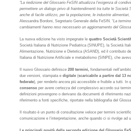
“La riedizione del Glossario FeSIN attualizza l’esigenza di condiv
permettere un dialogo privo di fraintendimenti tra tutte le Società
anche di facile utilizzo, per la popolazione, le industrie alimentari, gl
Alessandra Bordoni, Segretario Generale della FeSIN. “
La termino
cambiamenti hanno reso necessario un aggiornamento del Glossar
La nuova edizione ha visto impegnate le
quattro Società Scient
Società Italiana di Nutrizione Pediatrica (SINUPE), la Società Ita
Alimentazione, Nutrizione e Dietetica (ASAND), ed il contributo del
Italiana di Nutrizione Artificiale e metabolismo (SINPE), che avev
Il nuovo Glossario definisce
200
termini,
fondamentali nell’ambito
due versioni, stampata e
digitale
(
scaricabile
a partire dal 13 
federate
), per renderlo ancora più accessibile e fruibile a tutti. 
consenso
per avere certezza del complessivo accordo sui termini 
definizioni provengono o derivano da documenti di riferimento naz
riferimento a fonti specifiche, riportate nella bibliografia del Glossa
Il risultato è un punto di consultazione veloce per termini scientifi
comunicazione e l’interpretazione, anche quando ci si rivolge ad 
Le principali novità della seconda edizione del Glossario Fe