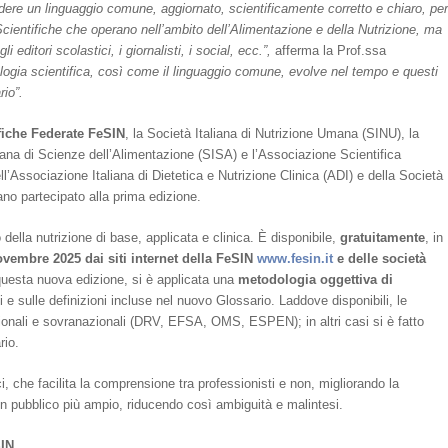
idere un linguaggio comune, aggiornato, scientificamente corretto e chiaro, pe
 Scientifiche che operano nell’ambito dell’Alimentazione e della Nutrizione, ma
i editori scolastici, i giornalisti, i social, ecc.”,
afferma la Prof.ssa
logia scientifica, così come il linguaggio comune, evolve nel tempo e questi
io”.
ifiche Federate FeSIN
, la Società Italiana di Nutrizione Umana (SINU), la
liana di Scienze dell’Alimentazione (SISA) e l’Associazione Scientifica
l’Associazione Italiana di Dietetica e Nutrizione Clinica (ADI) e della Società
ano partecipato alla prima edizione.
 della nutrizione di base, applicata e clinica. È disponibile,
gratuitamente
, in
novembre 2025 dai siti internet della FeSIN
www.fesin.it
e delle società
In questa nuova edizione, si è applicata una
metodologia oggettiva di
e sulle definizioni incluse nel nuovo Glossario. Laddove disponibili, le
ionali e sovranazionali (DRV, EFSA, OMS, ESPEN); in altri casi si è fatto
rio.
ci, che facilita la comprensione tra professionisti e non, migliorando la
un pubblico più ampio, riducendo così ambiguità e malintesi.
SIN