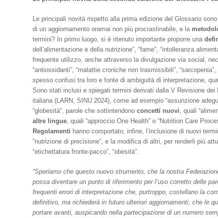
Le principali novità rispetto alla prima edizione del Glossario sono
di un aggiornamento oramai non più procrastinabile, e la
metodolo
termini? In primo luogo, si è ritenuto importante proporre una
defi
dell’alimentazione e della nutrizione”, “fame”, “intolleranza aliment
frequente utilizzo, anche attraverso la divulgazione via social, ne
“antiossidanti”, “malattie croniche non trasmissibili”, “sarcopenia”,
spesso confusi tra loro e fonte di ambiguità di interpretazione, qual
Sono stati inclusi e spiegati termini derivati dalla V Revisione dei
italiana (LARN, SINU 2024), come ad esempio “assunzione adeguat
“globesità”, parole che sottintendono
concetti nuovi
, quali “alime
altre lingue
, quali “approccio One Health” o “Nutrition Care Proc
Regolamenti
hanno comportato, infine, l’inclusione di nuovi termin
“nutrizione di precisione”, e la modifica di altri, per renderli più a
“etichettatura fronte-pacco”, “obesità”.
“Speriamo che questo nuovo strumento, che la nostra Federazione h
possa diventare un punto di riferimento per l’uso corretto delle pa
frequenti errori di interpretazione che, purtroppo, costellano la c
definitivo, ma richiederà in futuro ulteriori aggiornamenti, che
portare avanti, auspicando nella partecipazione di un numero sem