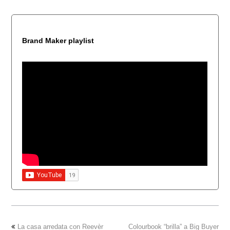
Brand Maker playlist
La casa arredata con Reevèr
Colourbook “brilla” a Big Buyer