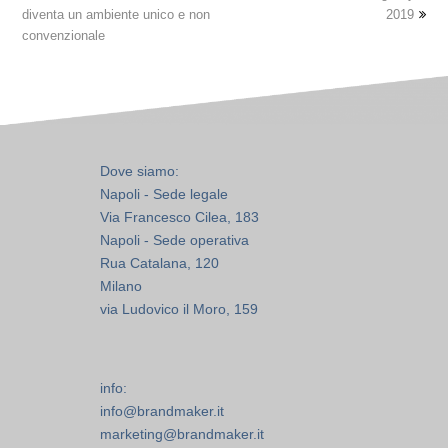
diventa un ambiente unico e non
2019
convenzionale
Dove siamo:
Napoli - Sede legale
Via Francesco Cilea, 183
Napoli - Sede operativa
Rua Catalana, 120
Milano
via Ludovico il Moro, 159
info:
info@brandmaker.it
marketing@brandmaker.it