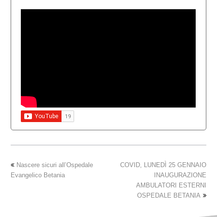
Nascere sicuri all’Ospedale
COVID, LUNEDÌ 25 GENNAIO
Evangelico Betania
INAUGURAZIONE
AMBULATORI ESTERNI
OSPEDALE BETANIA