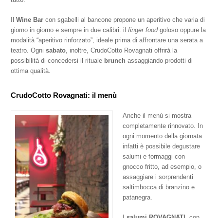
Il
Wine Bar
con sgabelli al bancone propone un aperitivo che varia di
giorno in giorno e sempre in due calibri: il
finger food
goloso oppure la
modalità “aperitivo rinforzato”, ideale prima di affrontare una serata a
teatro. Ogni
sabato
, inoltre, CrudoCotto Rovagnati offrirà la
possibilità di concedersi il rituale
brunch
assaggiando prodotti di
ottima qualità.
CrudoCotto Rovagnati: il menù
Anche il menù si mostra
completamente rinnovato. In
ogni momento della giornata
infatti è possibile degustare
salumi e formaggi con
gnocco fritto, ad esempio, o
assaggiare i sorprendenti
saltimbocca di branzino e
patanegra.
I
salumi ROVAGNATI
, con