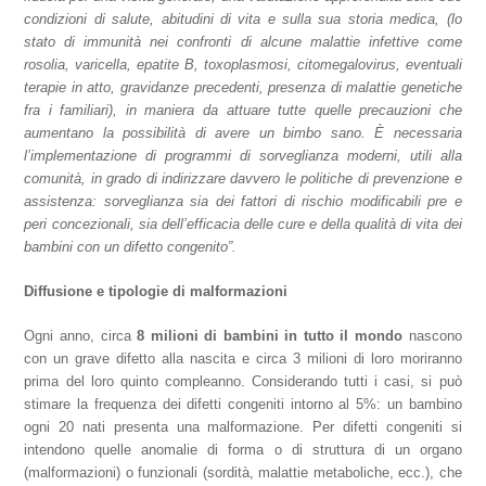
condizioni di salute, abitudini di vita e sulla sua storia medica, (lo
stato di immunità nei confronti di alcune malattie infettive come
rosolia, varicella, epatite B, toxoplasmosi, citomegalovirus, eventuali
terapie in atto, gravidanze precedenti, presenza di malattie genetiche
fra i familiari), in maniera da attuare tutte quelle precauzioni che
aumentano la possibilità di avere un bimbo sano. È necessaria
l’implementazione di programmi di sorveglianza moderni, utili alla
comunità, in grado di indirizzare davvero le politiche di prevenzione e
assistenza: sorveglianza sia dei fattori di rischio modificabili pre e
peri concezionali, sia dell’efficacia delle cure e della qualità di vita dei
bambini con un difetto congenito”.
Diffusione e tipologie di malformazioni
Ogni anno, circa
8 milioni di bambini in tutto il mondo
nascono
con un grave difetto alla nascita e circa 3 milioni di loro moriranno
prima del loro quinto compleanno. Considerando tutti i casi, si può
stimare la frequenza dei difetti congeniti intorno al 5%: un bambino
ogni 20 nati presenta una malformazione. Per difetti congeniti si
intendono quelle anomalie di forma o di struttura di un organo
(malformazioni) o funzionali (sordità, malattie metaboliche, ecc.), che