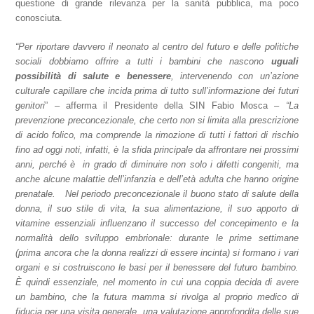
questione di grande rilevanza per la sanità pubblica, ma poco
conosciuta.
“Per riportare davvero il neonato al centro del futuro e delle politiche
sociali dobbiamo offrire a tutti i bambini che nascono
uguali
possibilità di salute e benessere
, intervenendo con un’azione
culturale capillare che incida prima di tutto sull’informazione dei futuri
genitori
” – afferma il Presidente della SIN Fabio Mosca –
“La
prevenzione preconcezionale, che certo non si limita alla prescrizione
di acido folico, ma comprende la rimozione di tutti i fattori di rischio
fino ad oggi noti,
infatti, è la sfida principale da affrontare nei prossimi
anni, perché è in grado di diminuire non solo i difetti congeniti, ma
anche alcune malattie dell’infanzia e dell’età adulta che hanno origine
prenatale. Nel periodo preconcezionale il buono stato di salute della
donna, il suo stile di vita, la sua alimentazione, il suo apporto di
vitamine essenziali influenzano il successo del concepimento e la
normalità dello sviluppo embrionale: durante le prime settimane
(prima ancora che la donna realizzi di essere incinta) si formano i vari
organi e si costruiscono le basi per il benessere del futuro bambino.
È quindi essenziale, nel momento in cui una coppia decida di avere
un bambino, che la futura mamma si rivolga al proprio medico di
fiducia per una visita generale, una valutazione approfondita delle sue