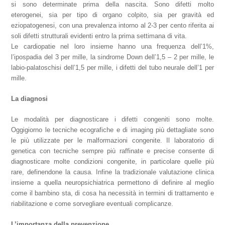
si sono determinate prima della nascita. Sono difetti molto
eterogenei, sia per tipo di organo colpito, sia per gravità ed
eziopatogenesi, con una prevalenza intorno al 2-3 per cento riferita ai
soli difetti strutturali evidenti entro la prima settimana di vita.
Le cardiopatie nel loro insieme hanno una frequenza dell’1%,
l’ipospadia del 3 per mille, la sindrome Down dell’1,5 – 2 per mille, le
labio-palatoschisi dell’1,5 per mille, i difetti del tubo neurale dell’1 per
mille.
La diagnosi
Le modalità per diagnosticare i difetti congeniti sono molte.
Oggigiorno le tecniche ecografiche e di imaging più dettagliate sono
le più utilizzate per le malformazioni congenite. Il laboratorio di
genetica con tecniche sempre più raffinate e precise consente di
diagnosticare molte condizioni congenite, in particolare quelle più
rare, definendone la causa. Infine la tradizionale valutazione clinica
insieme a quella neuropsichiatrica permettono di definire al meglio
come il bambino sta, di cosa ha necessità in termini di trattamento e
riabilitazione e come sorvegliare eventuali complicanze.
L’importanza della prevenzione