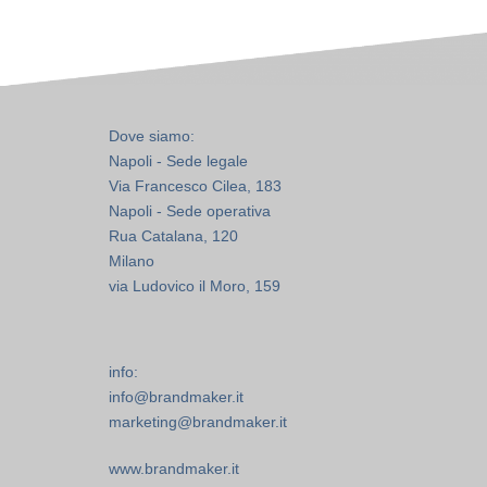
Dove siamo:
Napoli - Sede legale
Via Francesco Cilea, 183
Napoli - Sede operativa
Rua Catalana, 120
Milano
via Ludovico il Moro, 159
info:
info@brandmaker.it
marketing@brandmaker.it
www.brandmaker.it